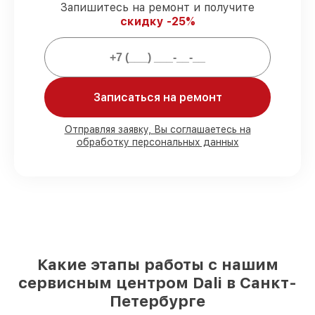
Запишитесь на ремонт и получите
скидку -25%
Мы гарантируем:
80%
ремонтов проводим в присутствии
клиента
90%
комплектующих Dali готовы к
Записаться на ремонт
установке в Санкт-Петербурге,
остальные доступны для срочного заказа
Отправляя заявку, Вы соглашаетесь на
Оригинальные комплектующие Dali и
обработку персональных данных
качественные аналоги
– для разного
бюджета
85%
ремонтов занимают до 2 часов, если
мастер приступает к ремонту сразу
Какие этапы работы с нашим
сервисным центром Dali в Санкт-
Петербурге