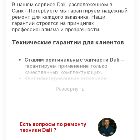
В нашем сервисе Dali, расположенном в
Санкт-Петербурге мы гарантируем надёжный
ремонт для каждого заказчика. Наши
гарантии строятся на принципах
профессионализма и прозрачности.
Технические гарантии для клиентов
Ставим оригинальные запчасти Dali
–
гарантируем применение только
качественных комплектующих.
Квалифицированные инженеры
–
проходят постоянное обучение, что
Развернуть
подтверждает уровень их
профессионализма.
Соблюдаем сроки ремонта
– ремонт
оптического прицела Dali RS135-384 без
задержек.
Гарантийное сопровождение
– все
Есть вопросы по ремонту
работы и запчасти защищены
техники Dali ?
гарантийной поддержкой до 3 лет.