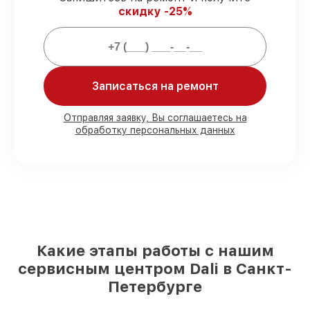
скидку -25%
Мы гарантируем:
80%
работ проводим в присутствии
Записаться на ремонт
клиента
90%
деталей Dali готовы к установке в
Санкт-Петербурге, остальные
Отправляя заявку, Вы соглашаетесь на
доставляются быстро
обработку персональных данных
Подлинные запчасти Dali и надёжные
аналоги
– с учётом любых финансовых
возможностей
85%
ремонтов выполняются в тот же
день, после приёма оптического прицела
Какие этапы работы с нашим
сервисным центром Dali в Санкт-
Петербурге