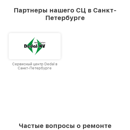
удовлетворен скоростью и качеством
предоставляемых услуг. Наша цель — стать
Партнеры нашего СЦ в Санкт-
лучшим сервисным центром Dali в городе
Петербурге
Санкт-Петербурге, постоянно повышая
уровень доверия и лояльности наших
клиентов.
Сервисный центр Dedal в
Санкт-Петербурге
Частые вопросы о ремонте