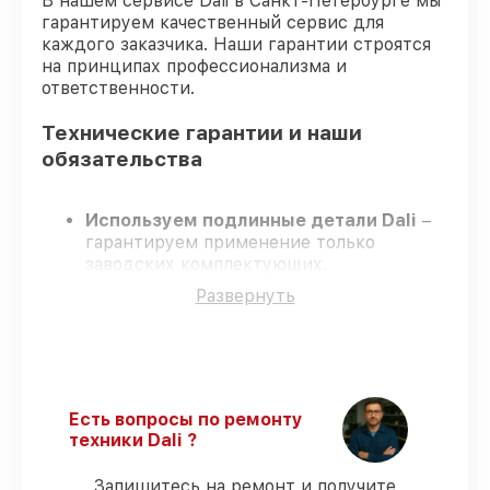
В нашем сервисе Dali в Санкт-Петербурге мы
гарантируем качественный сервис для
каждого заказчика. Наши гарантии строятся
на принципах профессионализма и
ответственности.
Технические гарантии и наши
обязательства
Используем подлинные детали Dali
–
гарантируем применение только
заводских комплектующих.
Опытные специалисты
– проходят
Развернуть
строгий отбор, что обеспечивает
надёжную работу устройства после
ремонта.
Соблюдаем сроки ремонта
– ремонт
оптического прицела Dali RS150-640 в
оговоренные сроки.
Есть вопросы по ремонту
Поддержка после ремонта
– все все
техники Dali ?
виды ремонта защищены официальной
гарантией Dali.
Запишитесь на ремонт и получите