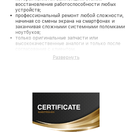
восстановления работоспособности любых
устройств;
профессиональный ремонт любой сложности,
начиная со смены экрана на смартфонах и
заканчивая сложными системными поломками
ноутбуков;
только оригинальные запчасти или
высококачественные аналоги и только после
согласования с клиентом.
На все работы и замененные комплектующие
Развернуть
предоставляется длительная гарантия. В случае
поломки по условиям гарантии, мы бесплатно
исправим ситуацию.
Наши преимущества
Преимуществами нашего сервисного центра Dali
в Санкт-Петербурге являются:
лучшие специалисты с многолетним опытом и
безупречной репутацией;
современное оборудование и
лицензированное ПО в ремонтно-
диагностических мастерских;
собственный склад комплектующих, что
позволяет сократить сроки