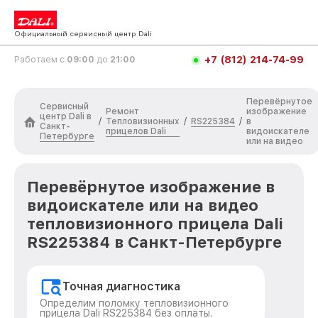
Официальный сервисный центр Dali
+7 (812) 214-74-99
Работаем с
09:00
до
21:00
Перевёрнутое
Сервисный
Ремонт
изображение
центр Dali в
Тепловизионных
RS225384
/
/
/
в
Санкт-
прицелов Dali
видоискателе
Петербурге
или на видео
Перевёрнутое изображение в
видоискателе или на видео
тепловизионного прицела Dali
RS225384 в Санкт-Петербурге
Точная диагностика
Определим поломку тепловизионного
прицела Dali RS225384 без оплаты.