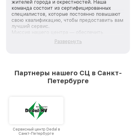
жителей города и окрестностей. Наша
команда состоит из сертифицированных
специалистов, которые постоянно повышают
свою квалификацию, чтобы предоставить вам
лучший сервис.
Миссия нашего центра — обеспечить
качественный и доступный ремонт для
Развернуть
каждого пользователя продукции Dali, вне
зависимости от сложности поломки. Мы
стремимся к тому, чтобы каждый клиент был
удовлетворен скоростью и качеством
предоставляемых услуг. Наша цель — стать
Партнеры нашего СЦ в Санкт-
лучшим сервисным центром Dali в городе
Петербурге
Санкт-Петербурге, постоянно повышая
уровень доверия и лояльности наших
клиентов.
Сервисный центр Dedal в
Санкт-Петербурге