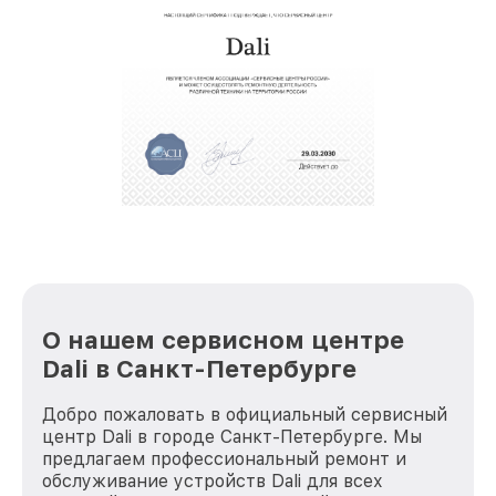
восстановительных работ;
звернуть
услуги курьера для владельцев
крупногабаритной техники, которые
обеспечат доставку устройств в сервис в
полной сохранности и бесплатно.
За годы своей деятельности мы получали только
положительные отзывы и обрели отличную
репутацию. Мы постоянно совершенствуемся и
стараемся каждый день делать наш сервис еще
лучше!
О нашем сервисном центре
Dali в Санкт-Петербурге
Добро пожаловать в официальный сервисный
центр Dali в городе Санкт-Петербурге. Мы
предлагаем профессиональный ремонт и
обслуживание устройств Dali для всех