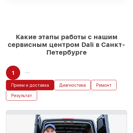
Фирменные детали Dali и проверенные
реплики
– для разного бюджета
85%
работ исполняются за 1–2 часа,
после приёма тепловизионного прицела
Какие этапы работы с нашим
сервисным центром Dali в Санкт-
Петербурге
1
Прием и доставка
Диагностика
Ремонт
Результат