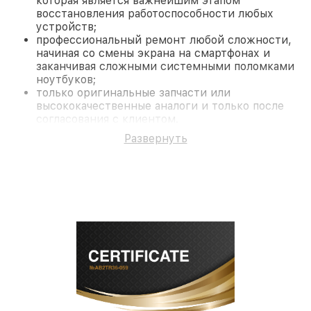
которая является важнейшим этапом
восстановления работоспособности любых
устройств;
профессиональный ремонт любой сложности,
начиная со смены экрана на смартфонах и
заканчивая сложными системными поломками
ноутбуков;
только оригинальные запчасти или
высококачественные аналоги и только после
согласования с клиентом.
На все работы и замененные комплектующие
Развернуть
предоставляется длительная гарантия. В случае
поломки по условиям гарантии, мы бесплатно
исправим ситуацию.
Наши преимущества
Преимуществами нашего сервисного центра Dali
в Санкт-Петербурге являются:
лучшие специалисты с многолетним опытом и
безупречной репутацией;
современное оборудование и
лицензированное ПО в ремонтно-
диагностических мастерских;
собственный склад комплектующих, что
позволяет сократить сроки