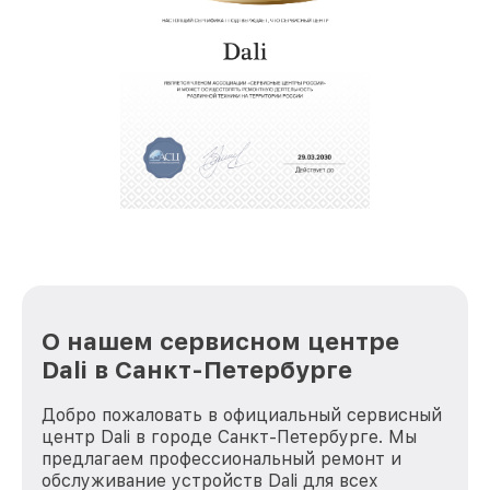
восстановительных работ;
звернуть
услуги курьера для владельцев
крупногабаритной техники, которые
обеспечат доставку устройств в сервис в
полной сохранности и бесплатно.
За годы своей деятельности мы получали только
положительные отзывы и обрели отличную
репутацию. Мы постоянно совершенствуемся и
стараемся каждый день делать наш сервис еще
лучше!
О нашем сервисном центре
Dali в Санкт-Петербурге
Добро пожаловать в официальный сервисный
центр Dali в городе Санкт-Петербурге. Мы
предлагаем профессиональный ремонт и
обслуживание устройств Dali для всех