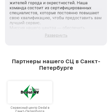
жителей города и окрестностей. Наша
команда состоит из сертифицированных
специалистов, которые постоянно повышают
свою квалификацию, чтобы предоставить вам
лучший сервис.
Миссия нашего центра — обеспечить
качественный и доступный ремонт для
Развернуть
каждого пользователя продукции Dali, вне
зависимости от сложности поломки. Мы
стремимся к тому, чтобы каждый клиент был
удовлетворен скоростью и качеством
предоставляемых услуг. Наша цель — стать
Партнеры нашего СЦ в Санкт-
лучшим сервисным центром Dali в городе
Петербурге
Санкт-Петербурге, постоянно повышая
уровень доверия и лояльности наших
клиентов.
Сервисный центр Dedal в
Санкт-Петербурге