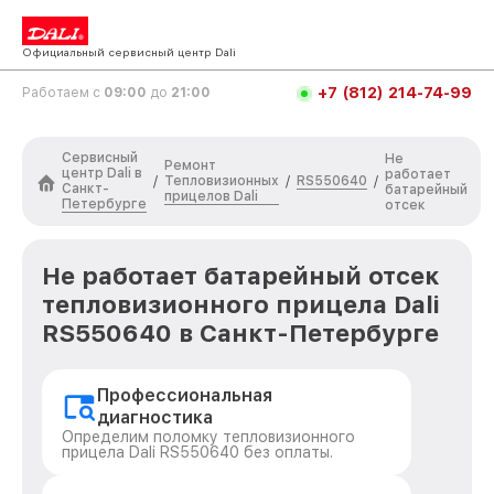
Официальный сервисный центр Dali
+7 (812) 214-74-99
Работаем с
09:00
до
21:00
Сервисный
Не
Ремонт
центр Dali в
работает
Тепловизионных
RS550640
/
/
/
Санкт-
батарейный
прицелов Dali
Петербурге
отсек
Не работает батарейный отсек
тепловизионного прицела Dali
RS550640 в Санкт-Петербурге
Профессиональная
диагностика
Определим поломку тепловизионного
прицела Dali RS550640 без оплаты.