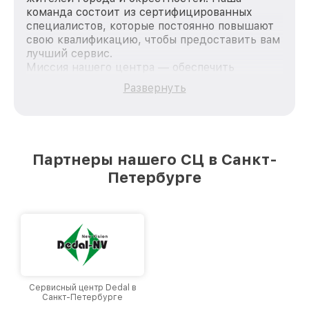
команда состоит из сертифицированных
специалистов, которые постоянно повышают
свою квалификацию, чтобы предоставить вам
лучший сервис.
Миссия нашего центра — обеспечить
качественный и доступный ремонт для
Развернуть
каждого пользователя продукции Dali, вне
зависимости от сложности поломки. Мы
стремимся к тому, чтобы каждый клиент был
удовлетворен скоростью и качеством
предоставляемых услуг. Наша цель — стать
Партнеры нашего СЦ в Санкт-
лучшим сервисным центром Dali в городе
Петербурге
Санкт-Петербурге, постоянно повышая
уровень доверия и лояльности наших
клиентов.
Сервисный центр Dedal в
Санкт-Петербурге