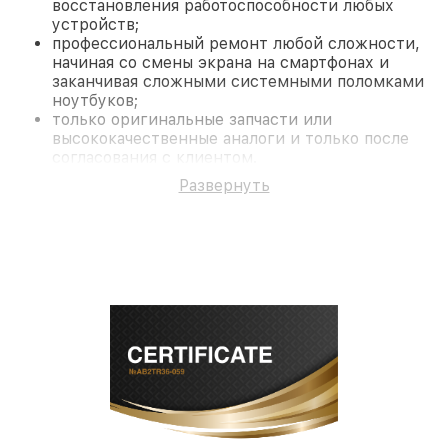
восстановления работоспособности любых
устройств;
профессиональный ремонт любой сложности,
начиная со смены экрана на смартфонах и
заканчивая сложными системными поломками
ноутбуков;
только оригинальные запчасти или
высококачественные аналоги и только после
согласования с клиентом.
На все работы и замененные комплектующие
Развернуть
предоставляется длительная гарантия. В случае
поломки по условиям гарантии, мы бесплатно
исправим ситуацию.
Наши преимущества
Преимуществами нашего сервисного центра Dali
в Санкт-Петербурге являются:
лучшие специалисты с многолетним опытом и
безупречной репутацией;
современное оборудование и
лицензированное ПО в ремонтно-
диагностических мастерских;
собственный склад комплектующих, что
позволяет сократить сроки