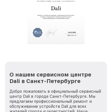
восстановительных работ;
звернуть
услуги курьера для владельцев
крупногабаритной техники, которые
обеспечат доставку устройств в сервис в
полной сохранности и бесплатно.
За годы своей деятельности мы получали только
положительные отзывы и обрели отличную
репутацию. Мы постоянно совершенствуемся и
стараемся каждый день делать наш сервис еще
лучше!
О нашем сервисном центре
Dali в Санкт-Петербурге
Добро пожаловать в официальный сервисный
центр Dali в городе Санкт-Петербурге. Мы
предлагаем профессиональный ремонт и
обслуживание устройств Dali для всех
жителей города и окрестностей. Наша