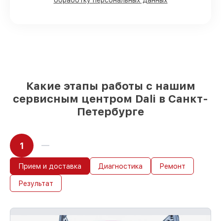
обработку персональных данных
оперативно
Фирменные детали Dali и проверенные
реплики
– под любые запросы
85%
починок занимают до 2 часов, при
незамедлительном начале работ
Какие этапы работы с нашим
сервисным центром Dali в Санкт-
Петербурге
1
Прием и доставка
Диагностика
Ремонт
Результат