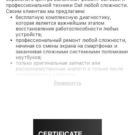
профессиональной техники Dali любой сложности.
Своим клиентам мы предлагаем:
бесплатную комплексную диагностику,
которая является важнейшим этапом
восстановления работоспособности любых
устройств;
профессиональный ремонт любой сложности,
начиная со смены экрана на смартфонах и
заканчивая сложными системными поломками
ноутбуков;
только оригинальные запчасти или
высококачественные аналоги и только после
согласования с клиентом.
На все работы и замененные комплектующие
Развернуть
предоставляется длительная гарантия. В случае
поломки по условиям гарантии, мы бесплатно
исправим ситуацию.
Наши преимущества
Преимуществами нашего сервисного центра Dali
в Санкт-Петербурге являются:
лучшие специалисты с многолетним опытом и
безупречной репутацией;
современное оборудование и