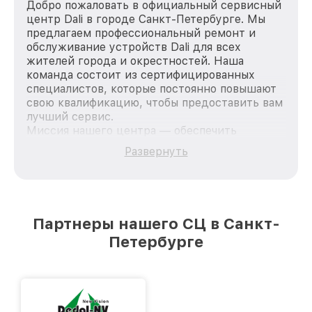
Добро пожаловать в официальный сервисный
центр Dali в городе Санкт-Петербурге. Мы
предлагаем профессиональный ремонт и
обслуживание устройств Dali для всех
жителей города и окрестностей. Наша
команда состоит из сертифицированных
специалистов, которые постоянно повышают
свою квалификацию, чтобы предоставить вам
лучший сервис.
Миссия нашего центра — обеспечить
качественный и доступный ремонт для
Развернуть
каждого пользователя продукции Dali, вне
зависимости от сложности поломки. Мы
стремимся к тому, чтобы каждый клиент был
удовлетворен скоростью и качеством
предоставляемых услуг. Наша цель — стать
Партнеры нашего СЦ в Санкт-
лучшим сервисным центром Dali в городе
Петербурге
Санкт-Петербурге, постоянно повышая
уровень доверия и лояльности наших
клиентов.