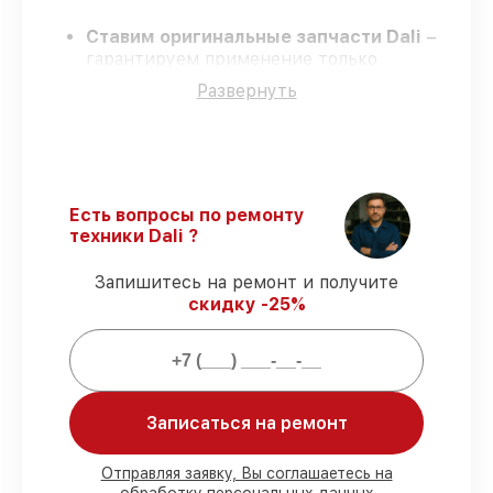
Ставим оригинальные запчасти Dali
–
гарантируем применение только
качественных комплектующих.
Развернуть
Квалифицированные специалисты
–
проходят жёсткий контроль знаний и
навыков, что подтверждает уровень их
профессионализма.
Соблюдаем сроки ремонта
– ремонт
тепловизионного прицела Dali
Есть вопросы по ремонту
RS550640L строго по договоренности.
техники Dali ?
Поддержка после ремонта
– все все
виды ремонта защищены сервисной
Запишитесь на ремонт и получите
гарантией.
скидку -25%
Мы гарантируем:
Записаться на ремонт
80%
заказов проводим в вашем
присутствии
90%
запчастей Dali готовы к установке в
Отправляя заявку, Вы соглашаетесь на
Санкт-Петербурге, остальные поступают