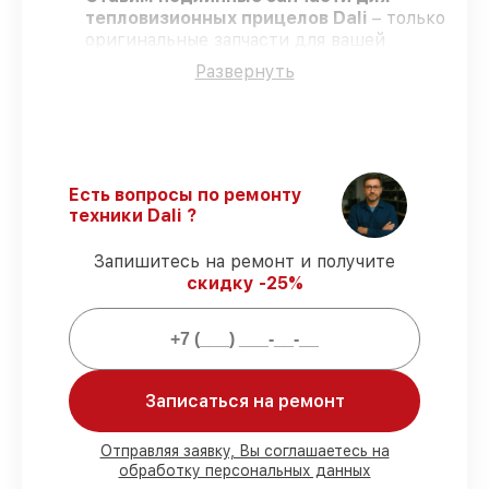
тепловизионных прицелов Dali
– только
оригинальные запчасти для вашей
техники.
Развернуть
Опытные специалисты
– проходят
строгий отбор, что обеспечивает
высокий уровень сервиса.
Работаем строго в установленных
заранее временных рамках
– ремонт
тепловизионных прицелов Dali без
Есть вопросы по ремонту
бесконечных переносов.
техники Dali ?
Официальная гарантия
– на все виды
работ и комплектующие для
Запишитесь на ремонт и получите
тепловизионных прицелов Dali
скидку -25%
предоставляется длительная гарантия.
Мы гарантируем:
Записаться на ремонт
80%
ремонтов по ремонту исполняются
в присутствии клиента
Отправляя заявку, Вы соглашаетесь на
90%
деталей Dali готовы к установке в
обработку персональных данных