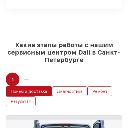
наших мастерских в Санкт-Петербурге,
остальные доставляются быстро
Фирменные детали Dali и надёжные
реплики
– только вы выбираете, какие
детали использовать, а мы
подстраиваемся под разные бюджеты
85%
починок Dali сделаем за 1–2 часа,
если мастер начинает работу сразу
Какие этапы работы с нашим
сервисным центром Dali в Санкт-
Петербурге
1
Прием и доставка
Диагностика
Ремонт
Результат