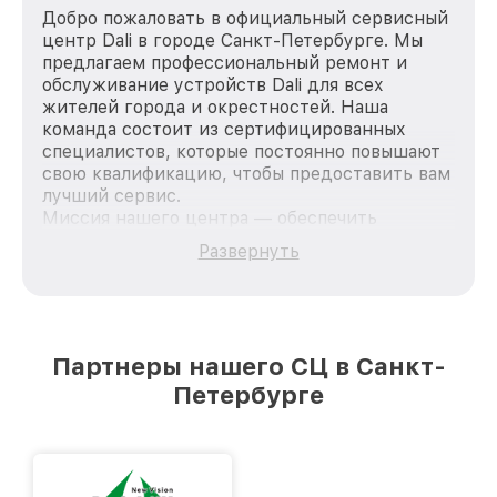
Добро пожаловать в официальный сервисный
центр Dali в городе Санкт-Петербурге. Мы
предлагаем профессиональный ремонт и
обслуживание устройств Dali для всех
жителей города и окрестностей. Наша
команда состоит из сертифицированных
специалистов, которые постоянно повышают
свою квалификацию, чтобы предоставить вам
лучший сервис.
Миссия нашего центра — обеспечить
качественный и доступный ремонт для
Развернуть
каждого пользователя продукции Dali, вне
зависимости от сложности поломки. Мы
стремимся к тому, чтобы каждый клиент был
удовлетворен скоростью и качеством
предоставляемых услуг. Наша цель — стать
Партнеры нашего СЦ в Санкт-
лучшим сервисным центром Dali в городе
Петербурге
Санкт-Петербурге, постоянно повышая
уровень доверия и лояльности наших
клиентов.