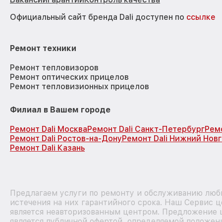
Официальный сайт бренда Dali доступен по
ссылке
Ремонт техники
Ремонт тепловизоров
Ремонт оптических прицелов
Ремонт тепловизионных прицелов
Филиал в Вашем городе
Ремонт Dali Москва
Ремонт Dali Санкт-Петербург
Рем
Ремонт Dali Ростов-на-Дону
Ремонт Dali Нижний Нов
Ремонт Dali Казань
Предлагаем услуги по ремонту и обслуживанию любы
истечения на них гарантийного срока. Наш Сервис 
является неавторизованным центром. Предложение ц
является публичной офертой, определяемой положен